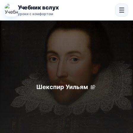
Учебник вслух
☰
уроки с комфортом
Шекспир Уильям