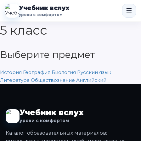
Учебник вслух
☰
уроки с комфортом
5 класс
Выберите предмет
История
География
Биология
Русский язык
Литература
Обществознание
Английский
Учебник вслух
уроки с комфортом
Каталог образовательных материалов: