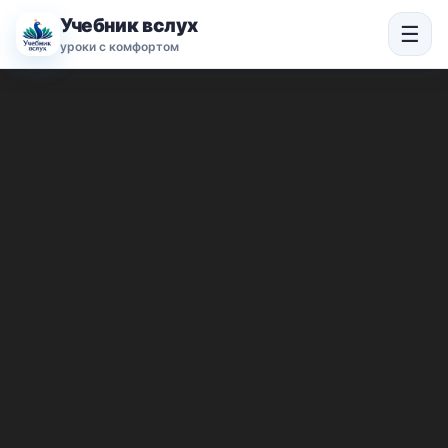
Учебник вслух
☰
уроки с комфортом